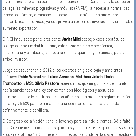
Inversiones, la reforma para bajar el Impuesto a las Ganancias y la adopción
de regalías mineras progresivas y móviles (RMPM), la necesaria normalidad
macroeconómica, eliminación de cepos, unificación cambiaria y libre
disponibilidad de divisas, ya que preveía un boom de inversiones y un notable
aumento exportador.
El RIGI impulsado por el presidente
Javier Milei
despejó esos obstáculos,
otorgó competitividad tributaria, estabilización macroeconómica,
inflacionaria y cambiaria, prerrequisitos sine-quanon, y no únicos, para el
arribo inversor.
Luego de escuchar en el 2012 a los expertos en glaciología y ambientes
crióticos
Pablo Wainstein
,
Lukas Arenson
,
Matthias Jakob
,
Darío
Trombotto
, y
MSc Silvio Pastore
, aprendimos que ningún país del mundo
había sancionado una ley con contenidos ideológicos y absurdas
definiciones, por lo que luego de dos años propusimos una reglamentación
de la Ley 26.639 para terminar con una decisión que apuntó a abandonar
definitivamente la cordillera.
El Congreso de la Nación tiene la llave hoy para salir de la trampa. Sólo faltó
que Greenpeace anuncie que los glaciares y el ambiente periglacial de Brasil es
el que nos otorga 13.000 metros cúbicos por segundo en la desembocadura