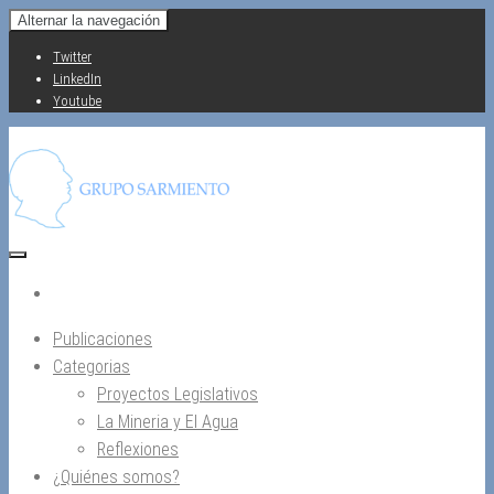
Saltar
Alternar la navegación
al
Twitter
contenido
LinkedIn
Youtube
Publicaciones
Categorias
Proyectos Legislativos
La Mineria y El Agua
Reflexiones
¿Quiénes somos?