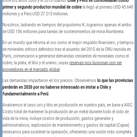
Entre los años 2000 y el 2016 cuando
Chile y Perú se consolidaban como
primer y segundo productor mundial de cobre
le llegó al primero USD 45.640
millones y a Perú USD 27.213 millones.
Nosotros, ladrando en tiempos del populismo K, logramos apenas el arribo
de USD 106 millones para tareas de sostenimientos de mina Alumbrera.
En un mundo que retorna al oro como el mejor respaldo financiero, y tiempos
de minerales críticos definidos tras el acuerdo del 2015 de la ONU reunida en
París, comenzaron a generarse demandas crecientes de minerales como el
cobre, la plata, el litio y el uranio, cuyas
reservas nos ilusionan con ser
proveedores en el mercado global
.
Las demandas impactaron en los precios. Observemos
lo que las provincias
perderán en 2026 por no haberse interesado en imitar a Chile y
fundamentalmente a Perú
.
Analicemos el caso oro y litio en producción en nuestro país, en base a AISC:
Costo total de mantener la producción de un metal durante todo el ciclo de
vida de la mina, incluye costos de producción, gastos generales y
administrativos, exploración de mantenimiento y gastos de capital (Capex)
necesarios para sostener la operación, ofreciendo una visión más completa