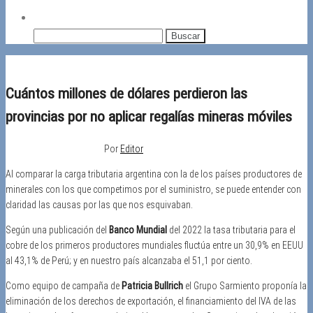
Buscar:
Cuántos millones de dólares perdieron las
provincias por no aplicar regalías mineras móviles
23/02/2026
Desactivado
Por
Editor
Al comparar la carga tributaria argentina con la de los países productores de
minerales con los que competimos por el suministro, se puede entender con
claridad las causas por las que nos esquivaban.
Según una publicación del
Banco Mundial
del 2022 la tasa tributaria para el
cobre de los primeros productores mundiales fluctúa entre un 30,9% en EEUU
al 43,1% de Perú; y en nuestro país alcanzaba el 51,1 por ciento.
Como equipo de campaña de
Patricia Bullrich
el Grupo Sarmiento proponía la
eliminación de los derechos de exportación, el financiamiento del IVA de las