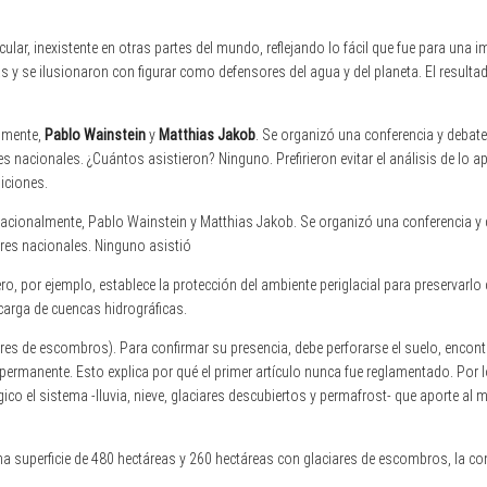
ular, inexistente en otras partes del mundo, reflejando lo fácil que fue para una 
 y se ilusionaron con figurar como defensores del agua y del planeta. El resultad
almente,
Pablo Wainstein
y
Matthias Jakob
. Se organizó una conferencia y debate 
nacionales. ¿Cuántos asistieron? Ninguno. Prefirieron evitar el análisis de lo a
iciones.
acionalmente, Pablo Wainstein y Matthias Jakob. Se organizó una conferencia y 
res nacionales. Ninguno asistió
ero, por ejemplo, establece la protección del ambiente periglacial para preservarl
carga de cuencas hidrográficas.
res de escombros). Para confirmar su presencia, debe perforarse el suelo, encontr
rmanente. Esto explica por qué el primer artículo nunca fue reglamentado. Por 
ico el sistema -lluvia, nieve, glaciares descubiertos y permafrost- que aporte al 
 superficie de 480 hectáreas y 260 hectáreas con glaciares de escombros, la con