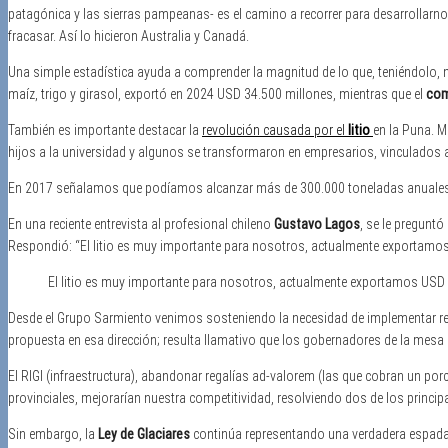
patagónica y las sierras pampeanas- es el camino a recorrer para desarrollarnos
fracasar. Así lo hicieron Australia y Canadá.
Una simple estadística ayuda a comprender la magnitud de lo que, teniéndolo,
maíz, trigo y girasol, exportó en 2024 USD 34.500 millones, mientras que el
com
También es importante destacar la
revolución causada por el
litio
en la Puna. M
hijos a la universidad y algunos se transformaron en empresarios, vinculados al
En 2017 señalamos que podíamos alcanzar más de 300.000 toneladas anuales de
En una reciente entrevista al profesional chileno
Gustavo Lagos
, se le preguntó
Respondió: “El litio es muy importante para nosotros, actualmente exportamo
El litio es muy importante para nosotros, actualmente exportamos USD
Desde el Grupo Sarmiento venimos sosteniendo la necesidad de implementar re
propuesta en esa dirección; resulta llamativo que los gobernadores de la mesa
El RIGI (infraestructura), abandonar regalías ad-valorem (las que cobran un porc
provinciales, mejorarían nuestra competitividad, resolviendo dos de los princi
Sin embargo, la
Ley de Glaciares
continúa representando una verdadera espada d