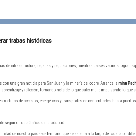
rar trabas históricas
s de infraestructura, regalías y regulaciones, mientras países vecinos logran ex
 con una gran noticia para San Juan y la minería del cobre: Arranca la
mina Pac
aprendizaje y reflexión, tomando nota de lo que salió mal e impulsando lo que se
estructuras de accesos, energéticas y transportes de concentrados hasta puerto
ede seguir otros 50 años sin producción.
mitad de nuestro país -ese territorio que se asienta a lo largo de toda la cordille