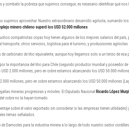
 y combatir la pobreza que supimos conseguir, es necesario identificar qué nos f
 no supimos aprovechar. Nuestro extraordinario desarrollo agrícola, sumando los
plejo minero chileno superó los USD 52.000 millones
.
uchos compatriotas coyas hoy tienen algunos de los mejores salarios del país, 
 transporte, otros servicios, logística para el turismo, y producciones agrícolas 
 carbonato de litio equivalente, aunque hoy llegamos solo a un tercio de esa 
 por la importancia del litio para Chile (segundo productor mundial y poseedor de 
s USD 2.000 millones, pero en cobre estamos alcanzando los USD 50.000 millone
 2.000 millones, pero en cobre estamos alcanzando los USD 50.000 millones (La
galías mineras progresivas y móviles. El Diputado Nacional
Ricardo López Murp
 del cobre no la hayan tomado.
entaje sobre el valor exportado sin considerar si las empresas tienen utilidades) y
pales temas señalados.
e Damocles para la industria minera a lo largo de todo nuestro sector cordillera