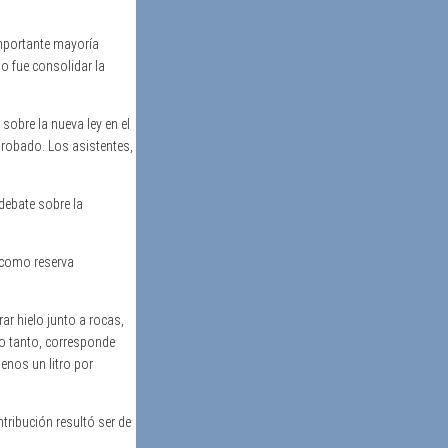
importante mayoría
o fue consolidar la
sobre la nueva ley en el
probado. Los asistentes,
debate sobre la
o como reserva
ar hielo junto a rocas,
lo tanto, corresponde
menos un litro por
tribución resultó ser de