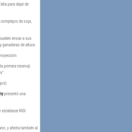
alta para dejar de
 complejos de soja,
pueden enviar a sus
y ganaderas de altura.
proyección.
la primera reserva).
s”.
gos)
hy
presentó una
 establecer RIGI
no, y afecta también al