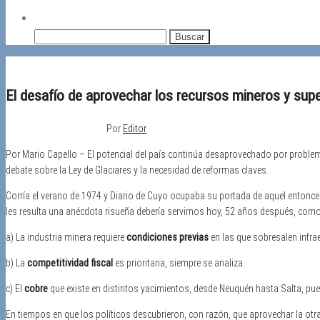
Buscar:
El desafío de aprovechar los recursos mineros y supe
14/11/2025
Desactivado
Por
Editor
Por Mario Capello – El potencial del país continúa desaprovechado por problema
debate sobre la Ley de Glaciares y la necesidad de reformas claves.
Corría el verano de 1974 y Diario de Cuyo ocupaba su portada de aquel entonces
les resulta una anécdota risueña debería servirnos hoy, 52 años después, como 
a) La industria minera requiere
condiciones previas
en las que sobresalen infra
b) La
competitividad fiscal
es prioritaria, siempre se analiza.
c) El
cobre
que existe en distintos yacimientos, desde Neuquén hasta Salta, pu
En tiempos en que los políticos descubrieron, con razón, que aprovechar la otra 