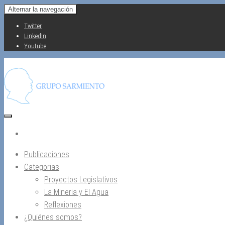
Saltar
Alternar la navegación
al
Twitter
contenido
LinkedIn
Youtube
Publicaciones
Categorias
Proyectos Legislativos
La Mineria y El Agua
Reflexiones
¿Quiénes somos?