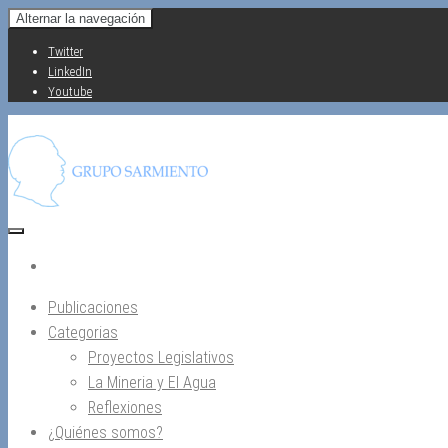
Saltar
Alternar la navegación
al
Twitter
contenido
LinkedIn
Youtube
Publicaciones
Categorias
Proyectos Legislativos
La Mineria y El Agua
Reflexiones
¿Quiénes somos?