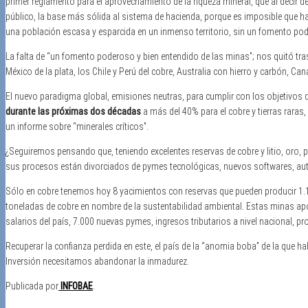
primer reglamento para el aprovechamiento de la riqueza mineral, que al decir d
público, la base más sólida al sistema de hacienda, porque es imposible que ha
una población escasa y esparcida en un inmenso territorio, sin un fomento pod
La falta de “un fomento poderoso y bien entendido de las minas”; nos quitó trasc
México de la plata, los Chile y Perú del cobre, Australia con hierro y carbón, Can
El nuevo paradigma global, emisiones neutras, para cumplir con los objetivos d
durante las próximas dos décadas
a más del 40% para el cobre y tierras raras,
un informe sobre “minerales críticos”.
¿Seguiremos pensando que, teniendo excelentes reservas de cobre y litio, oro, pla
sus procesos están divorciados de pymes tecnológicas, nuevos softwares, autom
Sólo en cobre tenemos hoy 8 yacimientos con reservas que pueden producir 1.1
toneladas de cobre en nombre de la sustentabilidad ambiental. Estas minas apo
salarios del país, 7.000 nuevas pymes, ingresos tributarios a nivel nacional, pr
Recuperar la confianza perdida en este, el país de la “anomia boba” de la que ha
Inversión necesitamos abandonar la inmadurez.
Publicada por
INFOBAE
.