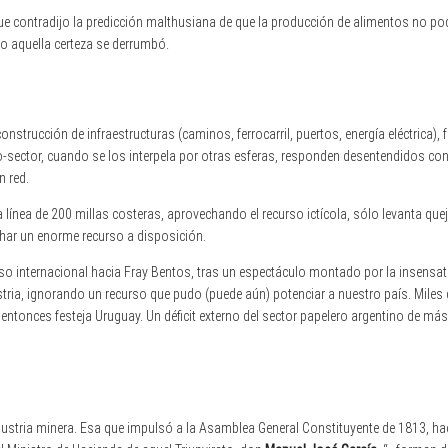
ue contradijo la predicción malthusiana de que la producción de alimentos no po
o aquella certeza se derrumbó.
construcción de infraestructuras (caminos, ferrocarril, puertos, energía eléctrica),
no-sector, cuando se los interpela por otras esferas, responden desentendidos co
n red.
línea de 200 millas costeras, aprovechando el recurso ictícola, sólo levanta quej
char un enorme recurso a disposición.
aso internacional hacia Fray Bentos, tras un espectáculo montado por la insensate
stria, ignorando un recurso que pudo (puede aún) potenciar a nuestro país. Miles
 entonces festeja Uruguay. Un déficit externo del sector papelero argentino de má
ustria minera. Esa que impulsó a la Asamblea General Constituyente de 1813, hac