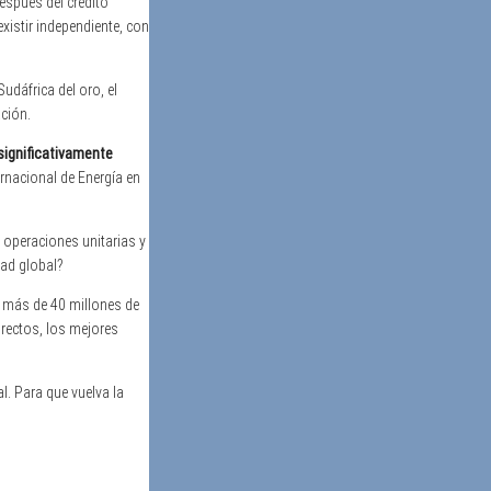
spués del crédito
xistir independiente, con
udáfrica del oro, el
ación.
significativamente
ernacional de Energía en
s operaciones unitarias y
dad global?
e más de 40 millones de
rectos, los mejores
l. Para que vuelva la