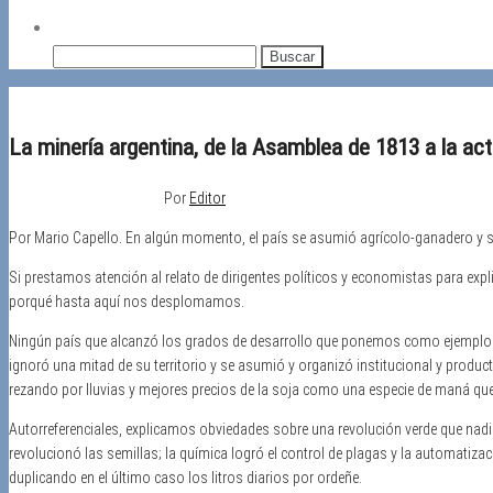
Buscar:
La minería argentina, de la Asamblea de 1813 a la ac
23/04/2018
Desactivado
Por
Editor
Por Mario Capello. En algún momento, el país se asumió agrícolo-ganadero y s
Si prestamos atención al relato de dirigentes políticos y economistas para ex
porqué hasta aquí nos desplomamos.
Ningún país que alcanzó los grados de desarrollo que ponemos como ejemplos d
ignoró una mitad de su territorio y se asumió y organizó institucional y produ
rezando por lluvias y mejores precios de la soja como una especie de maná que
Autorreferenciales, explicamos obviedades sobre una revolución verde que nadie
revolucionó las semillas; la química logró el control de plagas y la automatiz
duplicando en el último caso los litros diarios por ordeñe.