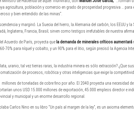
el Ministro de Hacienda de aquel Triunvirato, don
Manuel José García,
“…forman de
ya agricultura, población y comercio en grado de prosperidad progresiva … para e
eroso y bien entendido de las minas”.
endencia y marginó. La Suecia del hierro, la Alemania del carbón, los EEUU y la S
adá, Inglaterra, Francia, Brasil; sirven como testigos irrefutables de nuestra afirm
el Acuerdo de París, proyecta que
la demanda de minerales críticos aumentará 
 60-70% para níquel y cobalto, y un 90% para el litio, según precisó la Agencia Int
ta, uranio, tal vez tierras raras, la industria minera es sólo extracción? ¿Que su
atización de procesos, robótica y otras inteligencias que exige la competitivi
 millones de toneladas de cobre fino por año. El 2040 proyecta una necesidad d
rtarían unos USD 15.000 millones de exportación, 45.000 empleos director e indi
ovincial y municipal y un enorme desarrollo regional.
blaba Carlos Nino en su libro “Un país al margen de la ley”, es un axioma elementa