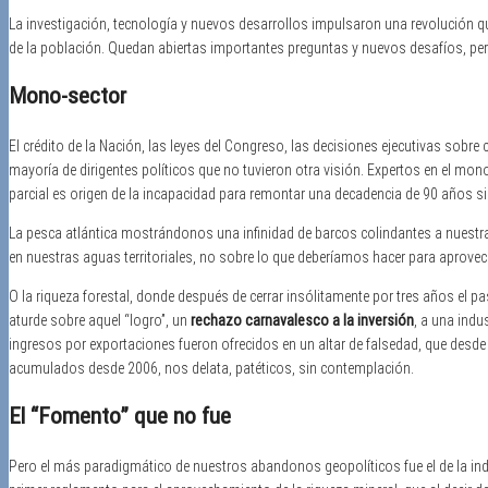
La investigación, tecnología y nuevos desarrollos impulsaron una revolución q
de la población. Quedan abiertas importantes preguntas y nuevos desafíos, per
Mono-sector
El crédito de la Nación, las leyes del Congreso, las decisiones ejecutivas sobre 
mayoría de dirigentes políticos que no tuvieron otra visión. Expertos en el mo
parcial es origen de la incapacidad para remontar una decadencia de 90 años si
La pesca atlántica mostrándonos una infinidad de barcos colindantes a nuestra 
en nuestras aguas territoriales, no sobre lo que deberíamos hacer para aprove
O la riqueza forestal, donde después de cerrar insólitamente por tres años el p
aturde sobre aquel “logro”, un
rechazo carnavalesco a la inversión
, a una indu
ingresos por exportaciones fueron ofrecidos en un altar de falsedad, que desde
acumulados desde 2006, nos delata, patéticos, sin contemplación.
El “Fomento” que no fue
Pero el más paradigmático de nuestros abandonos geopolíticos fue el de la ind