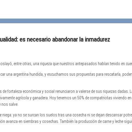
tualidad: es necesario abandonar la inmadurez
oslayó, entre otras, una riqueza que nuestros antepasados habían tenido en cue
plicar una argentina hundida, y escuchamos sus propuestas para rescatarla, pod
e fortaleza económica y social renunciaron a valerse de sus riquezas dadas. La
ctivamente agrícola y ganadera. Hoy tenemos un 50% de compatriotas viviendo en 
 nos salve.
 niega: ya no se surcan los suelos tras una cosecha ni se dejan descansar potrer
ación avanza en siembras y cosechas. También la producción de carne y leche sigu