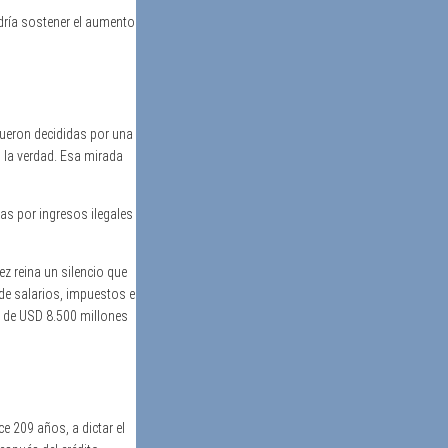
dría sostener el aumento
 fueron decididas por una
n la verdad. Esa mirada
as por ingresos ilegales
z reina un silencio que
 de salarios, impuestos e
s de USD 8.500 millones
e 209 años, a dictar el