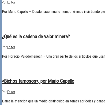
Por
Editor
Por Mario Capello – Desde hace mucho tiempo vinimos insistiendo para
30/09/2025
Desactivado
¿Qué es la cadena de valor minera?
Por
Editor
Por Horacio Puigdomenech – Una gran parte de los artículos que usan a
29/09/2025
Desactivado
«Bichos famosos», por Mario Capello
Por
Editor
Llama la atención que un medio distinguido en temas agrícolas y ganade