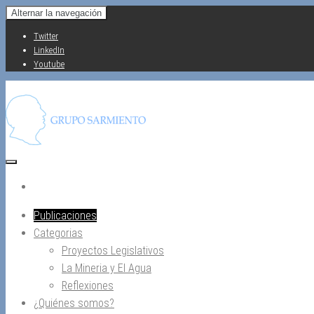
Saltar
Alternar la navegación
al
Twitter
contenido
LinkedIn
Youtube
Publicaciones
Categorias
Proyectos Legislativos
La Mineria y El Agua
Reflexiones
¿Quiénes somos?