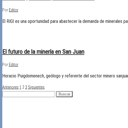
Por
Editor
El RIGI es una oportunidad para abastecer la demanda de minerales pa
23/04/2018
Desactivado
El futuro de la minería en San Juan
Por
Editor
Horacio Puigdomenech, geólogo y referente del sector minero sanjuanin
Paginación
Anteriores
1
2
3
Siguientes
Buscar:
de
Recientes
entradas